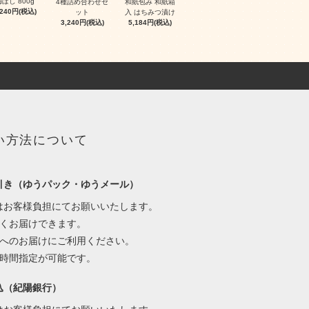
ぼし 800g
4種詰め合わせセ
和紙包み 和紙箱
,240円(税込)
ット
入 はちみつ漬け
3,240円(税込)
5,184円(税込)
い方法について
引き（ゆうパック・ゆうメール）
はお客様負担にてお願いいたします。
早くお届けできます。
宅へのお届けにご利用ください。
は時間指定が可能です。
込（紀陽銀行）