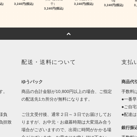
0g
梅
込)
3,240円(税込)
干）
3,240円(税込)
3,240円(税込)
3
3,240円(税込)
配送・送料について
支払
ゆうパック
商品代
す。
商品の合計金額が10,800円以上の場合、ご指定
手数料
の配送先1カ所分が無料になります。
●一番
●ご自
様負
ご注文受付後、通常２日～３日でお届けしてお
●配達
負担致
りますが、お中元・お歳暮時期は大変混み合う
銀行振
場合がございますので、出荷に時間がかかる場