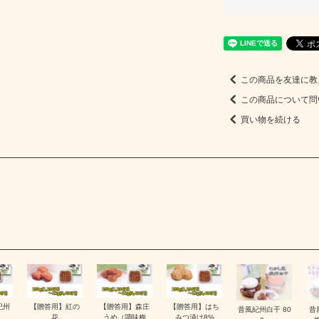
この商品を友達に教
この商品について問
買い物を続ける
紀州
【贈答用】紅の
【贈答用】森庄
【贈答用】はち
昔風紀州白干 80
昔
花
うめ（調味梅
みつ漬け8%