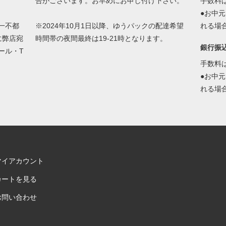
合がございます。お早めにお申し付け下さい。
手数料
●お中
一不都
※2024年10月1日以降、ゆうパックの配達希望
れる場
に弊店宛
時間帯の夜間最終は19-21時となります。
銀行振
ール・T
手数料
●お中
れる場
マイアカウント
カートを見る
お問い合わせ