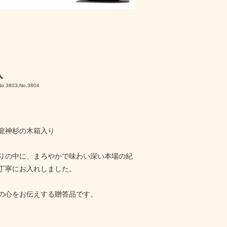
入
No.3803,No.3804
龍神杉の木箱入り
りの中に、まろやかで味わい深い本場の紀
丁寧にお入れしました。
の心をお伝えする贈答品です。