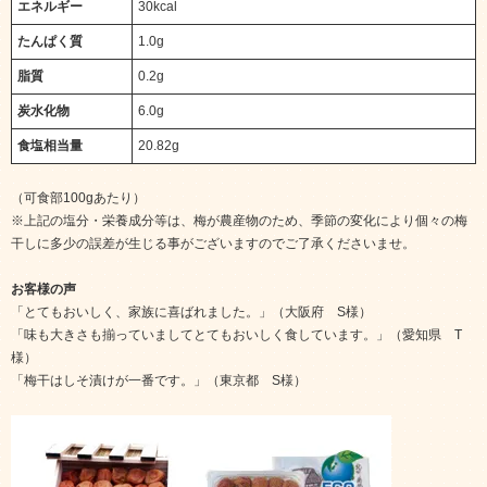
エネルギー
30kcal
たんぱく質
1.0g
脂質
0.2g
炭水化物
6.0g
食塩相当量
20.82g
（可食部100gあたり）
※上記の塩分・栄養成分等は、梅が農産物のため、季節の変化により個々の梅
干しに多少の誤差が生じる事がございますのでご了承くださいませ。
お客様の声
「とてもおいしく、家族に喜ばれました。」（大阪府 S様）
「味も大きさも揃っていましてとてもおいしく食しています。」（愛知県 T
様）
「梅干はしそ漬けが一番です。」（東京都 S様）