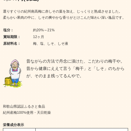
選りすぐりの紀州南高梅に赤しその葉を加え、じっくりと熟成させました。
柔らかい果肉の中に、しその爽やかな香りがとけこんだ味わい深い逸品です。
塩分：
約20%～21%
賞味期限：
12ヶ月
原材料名：
梅、塩、しそ、しそ液
昔ながらの方法で丹念に漬けた、こだわりの梅干や。
昔から健康にええて言う「梅干」と「しそ」のちから
が、そのまま残ってるんやで。
和歌山県認証ふるさと食品
紀州産梅100%使用・天日乾燥
栄養成分表示