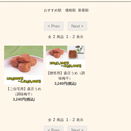
おすすめ順
価格順
新着順
< Prev
Next >
2
1
2
全
商品
-
表示
【贈答用】森庄うめ（調
味梅干）
3,240円(税込)
【ご自宅用】森庄うめ
（調味梅干）
3,240円(税込)
2
1
2
全
商品
-
表示
< Prev
Next >