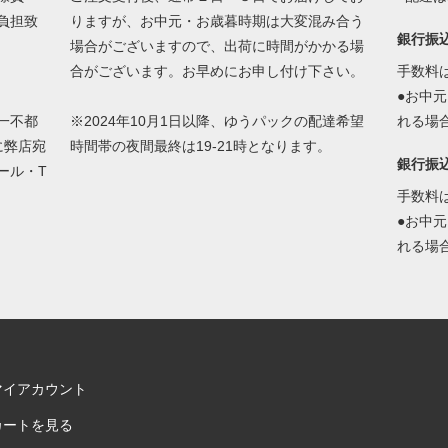
負担致
りますが、お中元・お歳暮時期は大変混み合う
銀行振
場合がございますので、出荷に時間がかかる場
合がございます。お早めにお申し付け下さい。
手数料
●お中
一不都
※2024年10月1日以降、ゆうパックの配達希望
れる場
に弊店宛
時間帯の夜間最終は19-21時となります。
銀行振
ール・T
手数料
●お中
れる場
マイアカウント
カートを見る