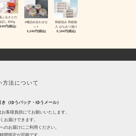
風ふるさとの
ぼし 800g
4種詰め合わせセ
和紙包み 和紙箱
,240円(税込)
ット
入 はちみつ漬け
3,240円(税込)
5,184円(税込)
い方法について
引き（ゆうパック・ゆうメール）
はお客様負担にてお願いいたします。
早くお届けできます。
宅へのお届けにご利用ください。
は時間指定が可能です。