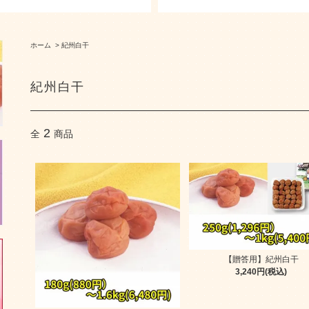
ホーム
>
紀州白干
紀州白干
2
全
商品
【贈答用】紀州白干
3,240円(税込)