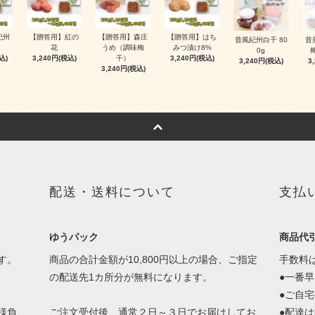
紀州
【贈答用】紅の
【贈答用】森庄
【贈答用】はち
昔風紀州白干 80
昔
花
うめ（調味梅
みつ漬け8%
0g
梅
込)
3,240円(税込)
干）
3,240円(税込)
3,240円(税込)
3
3,240円(税込)
配送・送料について
支払
ゆうパック
商品代
す。
商品の合計金額が10,800円以上の場合、ご指定
手数料
の配送先1カ所分が無料になります。
●一番
●ご自
様負
ご注文受付後、通常２日～３日でお届けしてお
●配達